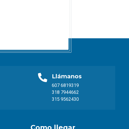
Llámanos
607 6819319
318 7944662
315 9562430
Como llegar