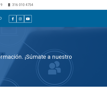
19
316 010 4754
D
rmación. ¡Súmate a nuestro