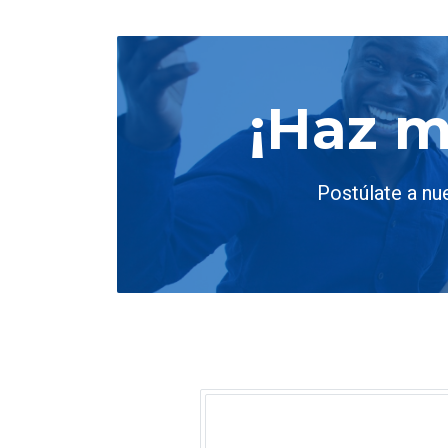
¡Haz 
Postúlate a nu